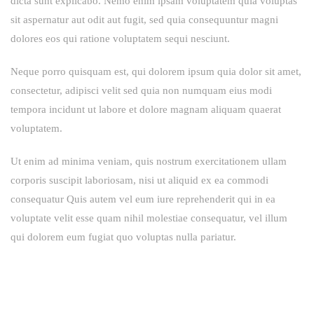
dicta sunt explicabo. Nemo enim ipsam voluptatem quia voluptas
sit aspernatur aut odit aut fugit, sed quia consequuntur magni
dolores eos qui ratione voluptatem sequi nesciunt.
Neque porro quisquam est, qui dolorem ipsum quia dolor sit amet,
consectetur, adipisci velit sed quia non numquam eius modi
tempora incidunt ut labore et dolore magnam aliquam quaerat
voluptatem.
Ut enim ad minima veniam, quis nostrum exercitationem ullam
corporis suscipit laboriosam, nisi ut aliquid ex ea commodi
consequatur Quis autem vel eum iure reprehenderit qui in ea
voluptate velit esse quam nihil molestiae consequatur, vel illum
qui dolorem eum fugiat quo voluptas nulla pariatur.