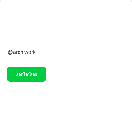
รับข่าวสารจากอาร์ชิ
ไม่พลาดทุกข่าวสาร ข้อมูล ความรู้และโปรโมชั่นดีๆ จากอาร์ชิ
@archiwork
แอดไลน์เลย