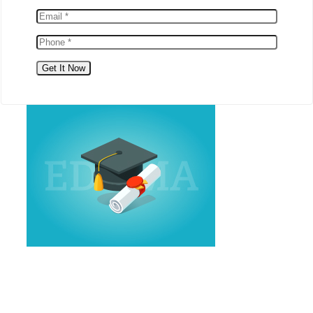
แนะแนว