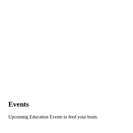
35
Countries Reached
1560
Courses Published
Events
Upcoming Education Events to feed your brain.